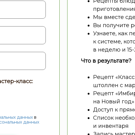
Рецепты блюд 
приготовлени
Мы вместе сд
Вы получите 
Узнаете, как п
к системе, кот
в неделю и 15
Что в результате?
Рецепт «Клас
стер-класс:
штоллен с ма
Рецепт «Имби
на Новый год»
Доступ к прям
нальных данных
в
Список необх
сональных данных
и инвентаря
Запись мастер