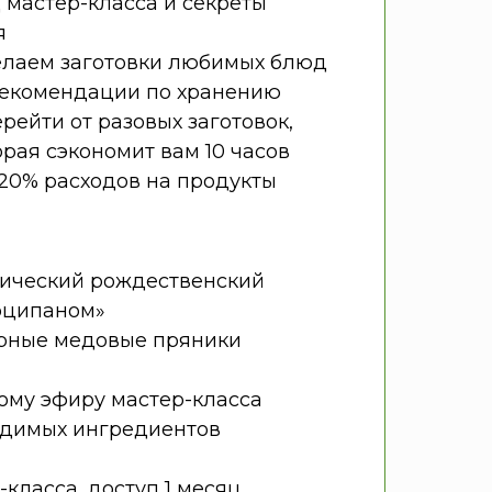
мастер-класса и секреты
я
елаем заготовки любимых блюд
рекомендации по хранению
ерейти от разовых заготовок,
орая сэкономит вам 10 часов
-20% расходов на продукты
сический рождественский
рципаном»
рные медовые пряники
ому эфиру мастер-класса
одимых ингредиентов
-класса, доступ 1 месяц