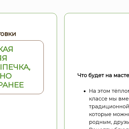
товки
КАЯ
ЯЯ
ПЕЧКА,
ЖНО
Что будет на масте
РАНЕЕ
На этом тёпло
классе мы вме
П
традиционной
которые можно
родным, друзь