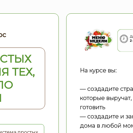
рс
ОСТЫХ
Я ТЕХ,
На курсе вы:
ЛО
— создадите стра
И
которые выручат,
готовить
— создадите и за
дома в любой мо
Система простых