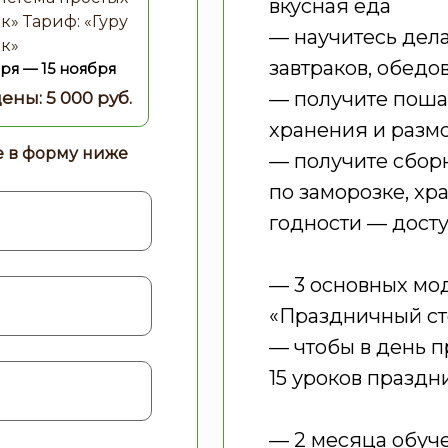
вкусная еда
к» Тариф: «Гуру
— научитесь дела
ок»
завтраков, обедо
бря — 15 ноября
— получите поша
хранения и разм
е в форму ниже
— получите сбор
по заморозке, хр
годности — досту
— 3 основных мод
«Праздничный сто
— чтобы в день п
15 уроков празд
— 2 месяца обуче