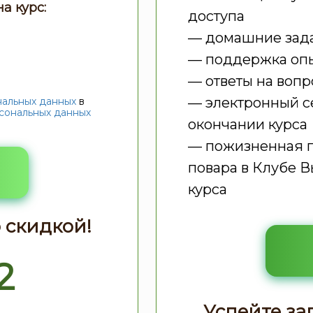
а курс:
доступа
— домашние зада
— поддержка опыт
— ответы на вопр
— электронный с
нальных данных
в
сональных данных
окончании курса
— пожизненная п
повара в Клубе 
курса
 скидкой!
1
Успейте за